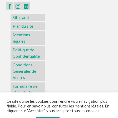
Sites amis
Plan du site
Mentions
légales
Politique de
Confidentialité
Conditions
Générales de
Ventes
Formulaire de
rétractation
Ce site utilise les cookies pour rendre votre navigation plus
fluide. Pour en savoir plus, consulter les mentions légales. En
Sites amis
Plan du site
Mentions légales
Politique de Confidentialité
cliquant sur "Accepter", vous acceptez tous les cookies.
Conditions Générales de Ventes
Formulaire de rétractation