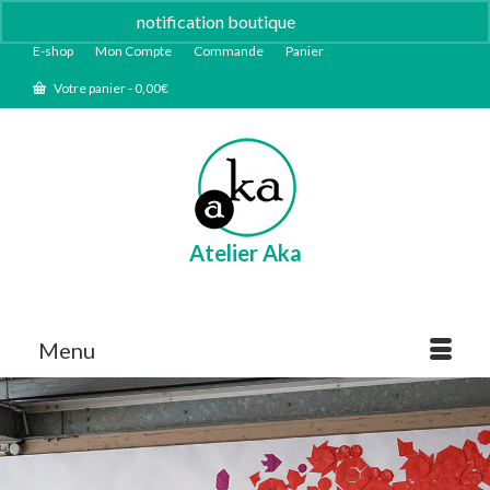
notification boutique
Ignorer
E-shop
Mon Compte
Commande
Panier
Votre panier
-
0,00
€
Atelier Aka
Menu