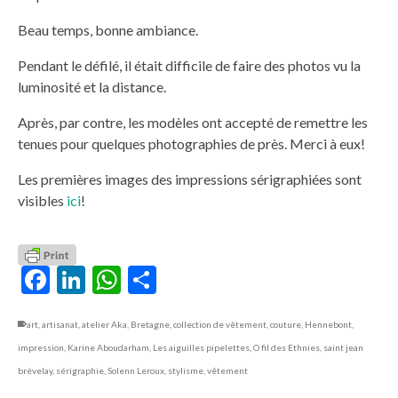
Beau temps, bonne ambiance.
Pendant le défilé, il était difficile de faire des photos vu la
luminosité et la distance.
Après, par contre, les modèles ont accepté de remettre les
tenues pour quelques photographies de près. Merci à eux!
Les premières images des impressions sérigraphiées sont
visibles
ici
!
Facebook
LinkedIn
WhatsApp
Partager
art
,
artisanat
,
atelier Aka
,
Bretagne
,
collection de vêtement
,
couture
,
Hennebont
,
impression
,
Karine Aboudarham
,
Les aiguilles pipelettes
,
O fil des Ethnies
,
saint jean
brévelay
,
sérigraphie
,
Solenn Leroux
,
stylisme
,
vêtement