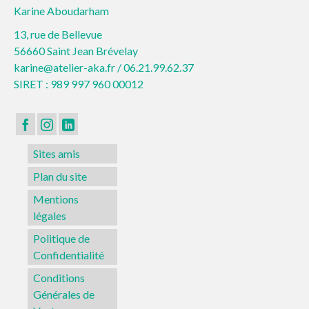
Karine Aboudarham
13, rue de Bellevue
56660 Saint Jean Brévelay
karine@atelier-aka.fr /
06.21.99.62.37
SIRET : 989 997 960 00012
Sites amis
Plan du site
Mentions
légales
Politique de
Confidentialité
Conditions
Générales de