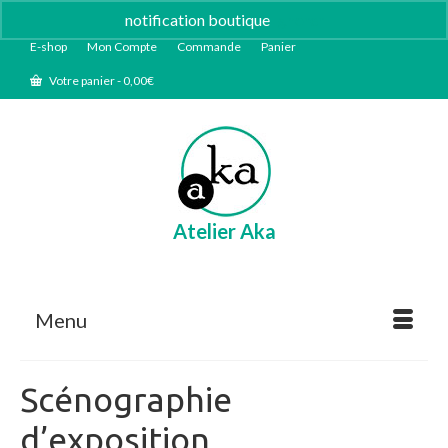
notification boutique
Ignorer
E-shop
Mon Compte
Commande
Panier
Votre panier
-
0,00
€
Atelier Aka
Menu
Scénographie
d’exposition