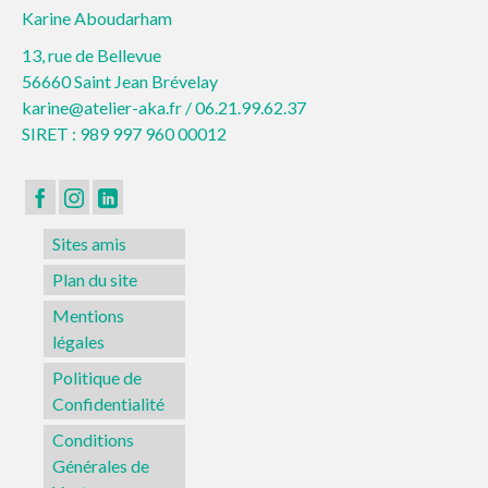
Karine Aboudarham
13, rue de Bellevue
56660 Saint Jean Brévelay
karine@atelier-aka.fr /
06.21.99.62.37
SIRET : 989 997 960 00012
Sites amis
Plan du site
Mentions
légales
Politique de
Confidentialité
Conditions
Générales de