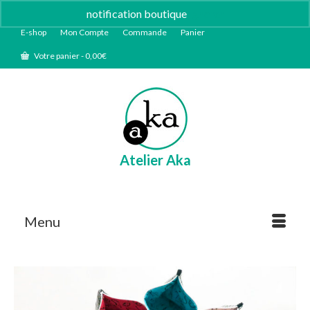
notification boutique
Ignorer
E-shop
Mon Compte
Commande
Panier
Votre panier
-
0,00
€
Atelier Aka
Menu