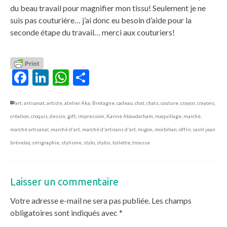
du beau travail pour magnifier mon tissu! Seulement je ne
suis pas couturière… j’ai donc eu besoin d’aide pour la
seconde étape du travail… merci aux couturiers!
Facebook
LinkedIn
WhatsApp
Partager
art
,
artisanat
,
artiste
,
atelier Aka
,
Bretagne
,
cadeau
,
chat
,
chats
,
couture
,
crayon
,
crayons
,
création
,
croquis
,
dessin
,
gift
,
impression
,
Karine Aboudarham
,
maquillage
,
marché
,
marché artisanal
,
marché d'art
,
marché d'artisans d'art
,
migon
,
morbihan
,
offrir
,
saint jean
brévelay
,
sérigraphie
,
stylisme
,
stylo
,
stylos
,
toilette
,
trousse
Laisser un commentaire
Votre adresse e-mail ne sera pas publiée.
Les champs
obligatoires sont indiqués avec
*