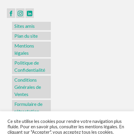
Sites amis
Plan du site
Mentions
légales
Politique de
Confidentialité
Conditions
Générales de
Ventes
Formulaire de
rétractation
Ce site utilise les cookies pour rendre votre navigation plus
fluide. Pour en savoir plus, consulter les mentions légales. En
Sites amis
Plan du site
Mentions légales
Politique de Confidentialité
cliquant sur "Accepter", vous acceptez tous les cookies.