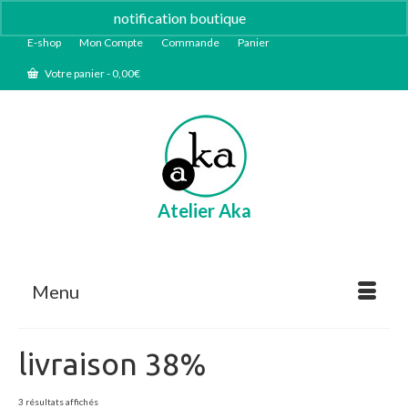
notification boutique
Ignorer
E-shop
Mon Compte
Commande
Panier
Votre panier
-
0,00
€
Atelier Aka
Menu
livraison 38%
Trié
3 résultats affichés