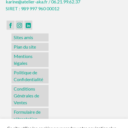
karine@atelier-aka.fr /
06.21.99.62.37
SIRET : 989 997 960 00012
Sites amis
Plan du site
Mentions
légales
Politique de
Confidentialité
Conditions
Générales de
Ventes
Formulaire de
rétractation