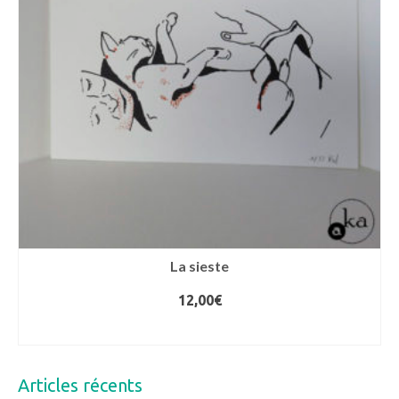
options
peuvent
être
choisies
sur
la
page
du
produit
La sieste
12,00
€
AJOUTER AU PANIER
Articles récents