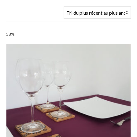
du
plus
récent
au
38%
plus
ancien