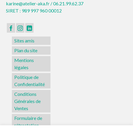
karine@atelier-aka.fr /
06.21.99.62.37
SIRET : 989 997 960 00012
Sites amis
Plan du site
Mentions
légales
Politique de
Confidentialité
Conditions
Générales de
Ventes
Formulaire de
rétractation