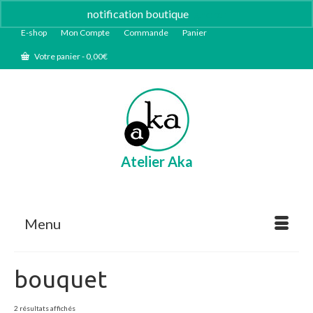
notification boutique
Ignorer
E-shop
Mon Compte
Commande
Panier
Votre panier
-
0,00
€
Atelier Aka
Menu
bouquet
Trié
2 résultats affichés