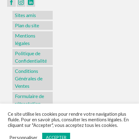
page
du
Sites amis
produit
Plan du site
Mentions
légales
Politique de
Confidentialité
Conditions
Générales de
Ventes
Formulaire de
rétractation
Ce site utilise les cookies pour rendre votre navigation plus
fluide. Pour en savoir plus, consulter les mentions légales. En
Sites amis
Plan du site
Mentions légales
Politique de Confidentialité
cliquant sur "Accepter", vous acceptez tous les cookies.
Conditions Générales de Ventes
Formulaire de rétractation
Personnaliser
ACCEPTER