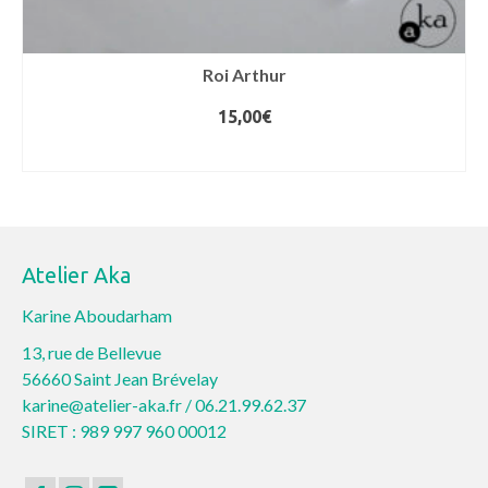
Roi Arthur
15,00
€
CHOIX DES OPTIONS
Ce
produit
a
plusieurs
Atelier Aka
variations.
Les
Karine Aboudarham
options
13, rue de Bellevue
peuvent
56660 Saint Jean Brévelay
être
karine@atelier-aka.fr /
06.21.99.62.37
choisies
SIRET : 989 997 960 00012
sur
la