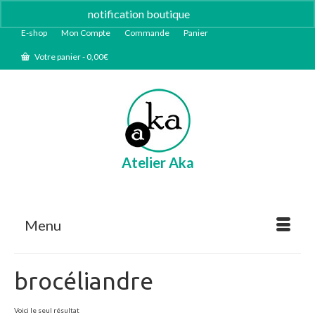
notification boutique
Ignorer
E-shop
Mon Compte
Commande
Panier
Votre panier
-
0,00
€
Atelier Aka
Menu
brocéliandre
Voici le seul résultat