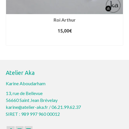
Roi Arthur
15,00
€
CHOIX DES OPTIONS
Ce
produit
a
plusieurs
Atelier Aka
variations.
Les
Karine Aboudarham
options
13, rue de Bellevue
peuvent
56660 Saint Jean Brévelay
être
karine@atelier-aka.fr /
06.21.99.62.37
choisies
SIRET : 989 997 960 00012
sur
la