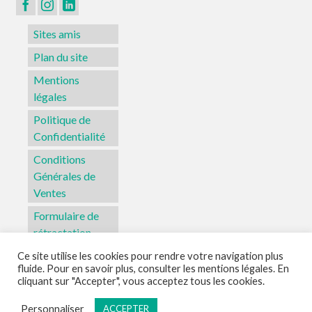
page
du
Sites amis
produit
Plan du site
Mentions
légales
Politique de
Confidentialité
Conditions
Générales de
Ventes
Formulaire de
rétractation
Ce site utilise les cookies pour rendre votre navigation plus
fluide. Pour en savoir plus, consulter les mentions légales. En
Sites amis
Plan du site
Mentions légales
Politique de Confidentialité
cliquant sur "Accepter", vous acceptez tous les cookies.
Conditions Générales de Ventes
Formulaire de rétractation
Personnaliser
ACCEPTER