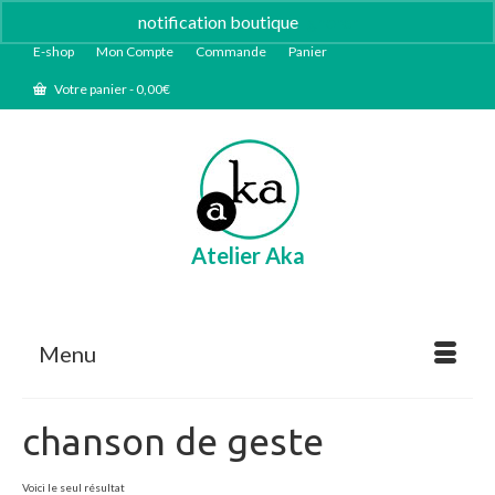
notification boutique
Ignorer
E-shop
Mon Compte
Commande
Panier
Votre panier
-
0,00
€
Atelier Aka
Menu
chanson de geste
Voici le seul résultat