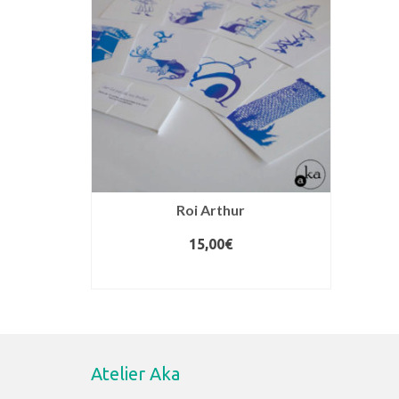
Roi Arthur
15,00
€
CHOIX DES OPTIONS
Ce
produit
a
plusieurs
Atelier Aka
variations.