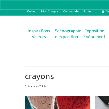
E-shop
Mon Compte
Commande
Panier
Vo
Inspirations
Scénographie
Exposition
Valeurs
d’exposition
Évènement
crayons
Trié
3 résultats affichés
du
plus
récent