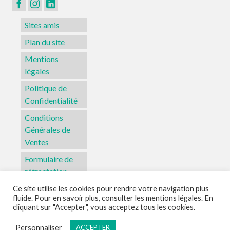
page
du
Sites amis
produit
Plan du site
Mentions
légales
Politique de
Confidentialité
Conditions
Générales de
Ventes
Formulaire de
rétractation
Ce site utilise les cookies pour rendre votre navigation plus
fluide. Pour en savoir plus, consulter les mentions légales. En
Sites amis
Plan du site
Mentions légales
Politique de Confidentialité
cliquant sur "Accepter", vous acceptez tous les cookies.
Conditions Générales de Ventes
Formulaire de rétractation
Personnaliser
ACCEPTER