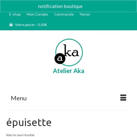
notification boutique
Ignorer
E-shop
Mon Compte
Commande
Panier
Votre panier
-
0,00
€
Atelier Aka
Menu
épuisette
Voici le seul résultat