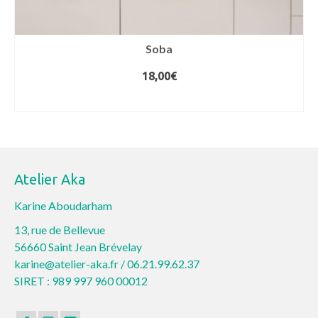
Soba
18,00
€
CHOIX DES OPTIONS
Ce
produit
a
plusieurs
Atelier Aka
variations.
Les
Karine Aboudarham
options
13, rue de Bellevue
peuvent
56660 Saint Jean Brévelay
être
karine@atelier-aka.fr /
06.21.99.62.37
choisies
SIRET : 989 997 960 00012
sur
la