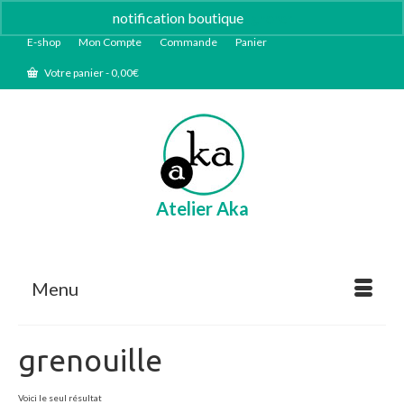
notification boutique
Ignorer
E-shop
Mon Compte
Commande
Panier
Votre panier
-
0,00
€
Atelier Aka
Menu
grenouille
Voici le seul résultat