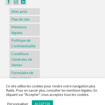
Sites amis
Plan du site
Mentions
légales
Politique de
Confidentialité
Conditions
Générales de
Ventes
Formulaire de
rétractation
Ce site utilise les cookies pour rendre votre navigation plus
fluide. Pour en savoir plus, consulter les mentions légales. En
Sites amis
Plan du site
Mentions légales
Politique de Confidentialité
cliquant sur "Accepter", vous acceptez tous les cookies.
Conditions Générales de Ventes
Formulaire de rétractation
Personnaliser
ACCEPTER