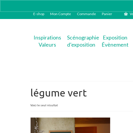
E-shop
Mon Compte
Commande
Panier
Vo
Inspirations
Scénographie
Exposition
Valeurs
d’exposition
Évènement
légume vert
Voici le seul résultat