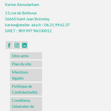
Karine Aboudarham
13, rue de Bellevue
56660 Saint Jean Brévelay
karine@atelier-aka.fr /
06.21.99.62.37
SIRET : 989 997 960 00012
Sites amis
Plan du site
Mentions
légales
Politique de
Confidentialité
Conditions
Générales de