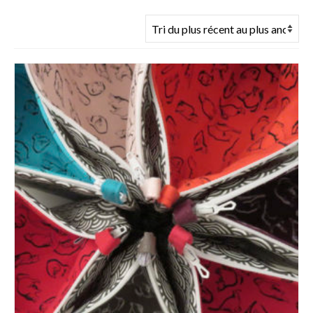
du
plus
récent
au
plus
ancien