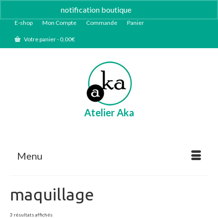
notification boutique
Ignorer
E-shop
Mon Compte
Commande
Panier
Votre panier
-
0,00
€
Atelier Aka
Menu
maquillage
Trié
3 résultats affichés