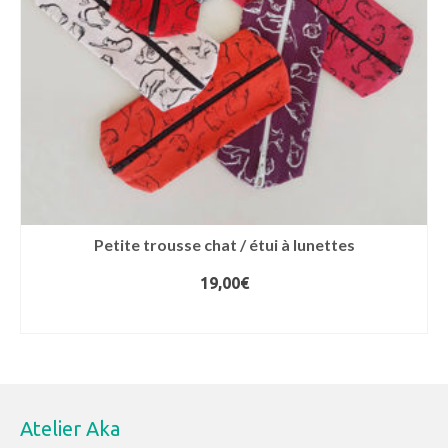
choisies
sur
la
page
du
produit
Petite trousse chat / étui à lunettes
19,00
€
AJOUTER AU PANIER
Atelier Aka