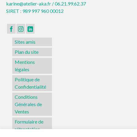
karine@atelier-aka.fr /
06.21.99.62.37
SIRET : 989 997 960 00012
Sites amis
Plan du site
Mentions
légales
Politique de
Confidentialité
Conditions
Générales de
Ventes
Formulaire de
rétractation