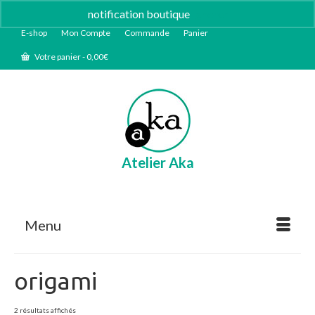
notification boutique
Ignorer
E-shop
Mon Compte
Commande
Panier
Votre panier
-
0,00
€
Atelier Aka
Menu
origami
Trié
2 résultats affichés