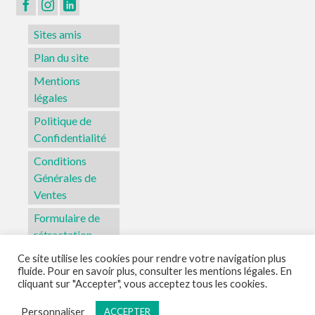
Sites amis
Plan du site
Mentions
légales
Politique de
Confidentialité
Conditions
Générales de
Ventes
Formulaire de
rétractation
Ce site utilise les cookies pour rendre votre navigation plus
fluide. Pour en savoir plus, consulter les mentions légales. En
Sites amis
Plan du site
Mentions légales
Politique de Confidentialité
cliquant sur "Accepter", vous acceptez tous les cookies.
Conditions Générales de Ventes
Formulaire de rétractation
Personnaliser
ACCEPTER