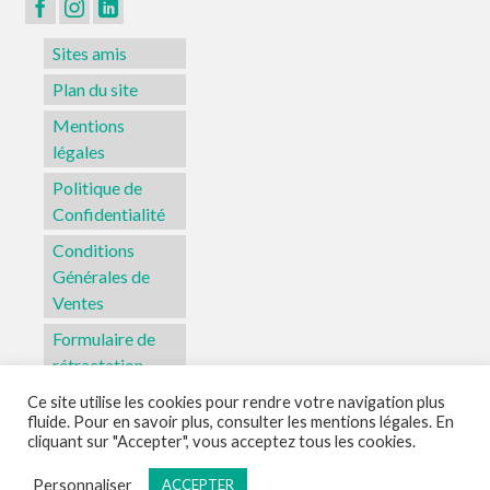
page
du
Sites amis
produit
Plan du site
Mentions
légales
Politique de
Confidentialité
Conditions
Générales de
Ventes
Formulaire de
rétractation
Ce site utilise les cookies pour rendre votre navigation plus
fluide. Pour en savoir plus, consulter les mentions légales. En
Sites amis
Plan du site
Mentions légales
Politique de Confidentialité
cliquant sur "Accepter", vous acceptez tous les cookies.
Conditions Générales de Ventes
Formulaire de rétractation
Personnaliser
ACCEPTER