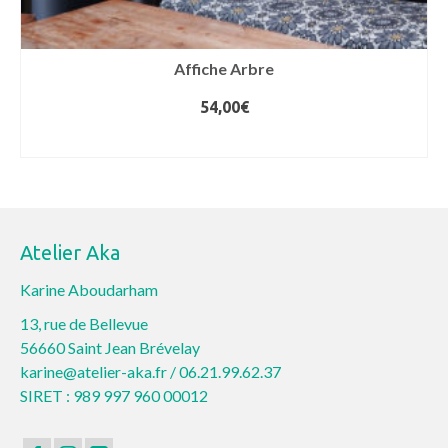
Affiche Arbre
54,00
€
CHOIX DES OPTIONS
Ce
produit
a
plusieurs
Atelier Aka
variations.
Les
Karine Aboudarham
options
13, rue de Bellevue
peuvent
56660 Saint Jean Brévelay
être
karine@atelier-aka.fr /
06.21.99.62.37
choisies
SIRET : 989 997 960 00012
sur
la