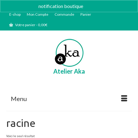
notification boutique
Ignorer
E-shop
Mon Compte
Commande
Panier
Votre panier
-
0,00
€
Atelier Aka
Menu
racine
Voici le seul résultat