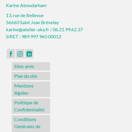
Karine Aboudarham
13, rue de Bellevue
56660 Saint Jean Brévelay
karine@atelier-aka.fr /
06.21.99.62.37
SIRET : 989 997 960 00012
Sites amis
Plan du site
Mentions
légales
Politique de
Confidentialité
Conditions
Générales de