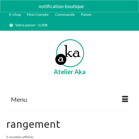
notification boutique
Ignorer
E-shop
Mon Compte
Commande
Panier
Votre panier
-
0,00
€
Atelier Aka
Menu
rangement
Trié
3 résultats affichés