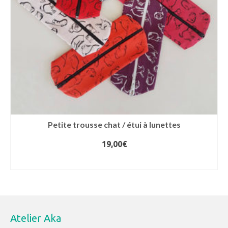
choisies
sur
la
page
du
produit
Petite trousse chat / étui à lunettes
19,00
€
AJOUTER AU PANIER
Atelier Aka