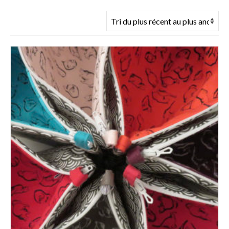
du
plus
récent
au
plus
ancien