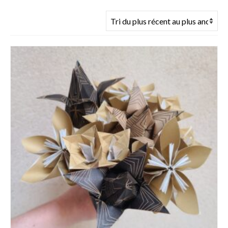
du
plus
récent
au
plus
ancien