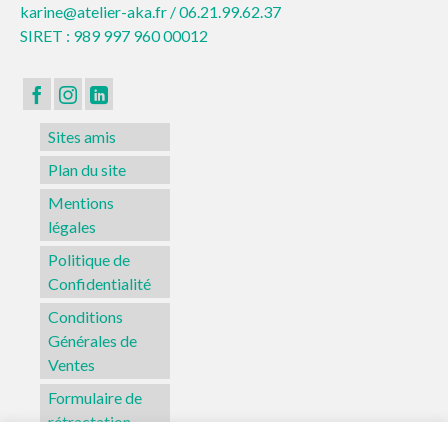
karine@atelier-aka.fr /
06.21.99.62.37
SIRET : 989 997 960 00012
Sites amis
Plan du site
Mentions
légales
Politique de
Confidentialité
Conditions
Générales de
Ventes
Formulaire de
rétractation