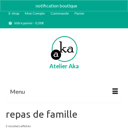
notification boutique
Ignorer
E-shop
Mon Compte
Commande
Panier
Votre panier
-
0,00
€
Atelier Aka
Menu
repas de famille
Trié
2 résultats affichés