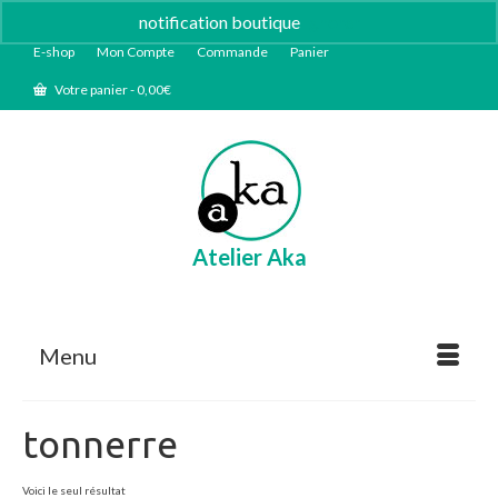
notification boutique
Ignorer
E-shop
Mon Compte
Commande
Panier
Votre panier
-
0,00
€
Atelier Aka
Menu
tonnerre
Voici le seul résultat