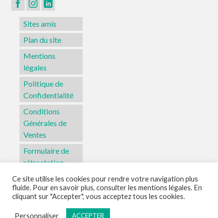
Sites amis
Plan du site
Mentions
légales
Politique de
Confidentialité
Conditions
Générales de
Ventes
Formulaire de
rétractation
Ce site utilise les cookies pour rendre votre navigation plus
fluide. Pour en savoir plus, consulter les mentions légales. En
Sites amis
Plan du site
Mentions légales
Politique de Confidentialité
cliquant sur "Accepter", vous acceptez tous les cookies.
Conditions Générales de Ventes
Formulaire de rétractation
Personnaliser
ACCEPTER