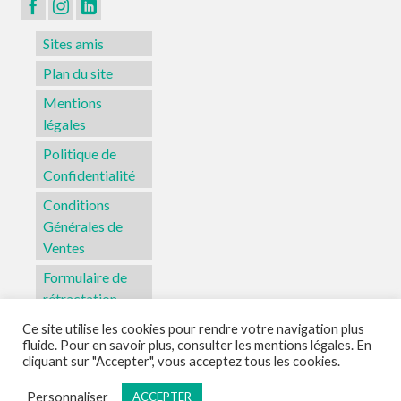
page
du
Sites amis
produit
Plan du site
Mentions
légales
Politique de
Confidentialité
Conditions
Générales de
Ventes
Formulaire de
rétractation
Ce site utilise les cookies pour rendre votre navigation plus
fluide. Pour en savoir plus, consulter les mentions légales. En
Sites amis
Plan du site
Mentions légales
Politique de Confidentialité
cliquant sur "Accepter", vous acceptez tous les cookies.
Conditions Générales de Ventes
Formulaire de rétractation
Personnaliser
ACCEPTER