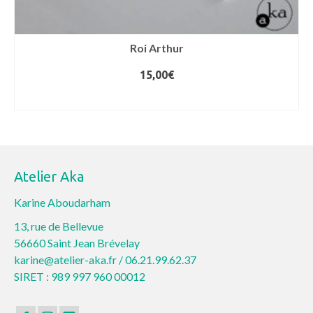
Roi Arthur
15,00
€
CHOIX DES OPTIONS
Ce
produit
a
plusieurs
Atelier Aka
variations.
Les
Karine Aboudarham
options
13, rue de Bellevue
peuvent
56660 Saint Jean Brévelay
être
karine@atelier-aka.fr /
06.21.99.62.37
choisies
SIRET : 989 997 960 00012
sur
la