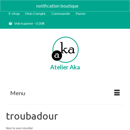
notification boutique
Ignorer
E-shop
Mon Compte
Commande
Panier
Votre panier
-
0,00
€
Atelier Aka
Menu
troubadour
Voici le seul résultat