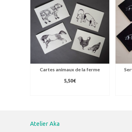
au
plus
ancien
Cartes animaux de la ferme
Ser
5,50
€
LIRE LA SUITE
Atelier Aka