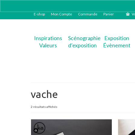
E-shop
Mon Compte
Commande
Panier
Vo
Inspirations
Scénographie
Exposition
Valeurs
d’exposition
Évènement
vache
Trié
2 résultats affichés
du
plus
récent