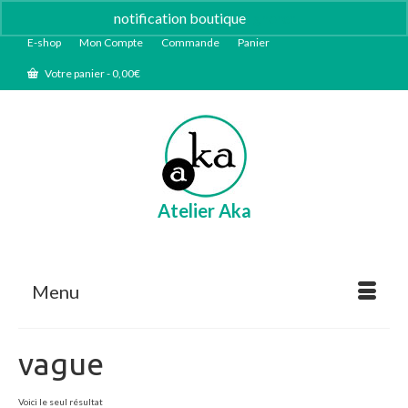
notification boutique
Ignorer
E-shop
Mon Compte
Commande
Panier
Votre panier
-
0,00
€
Atelier Aka
Menu
vague
Voici le seul résultat