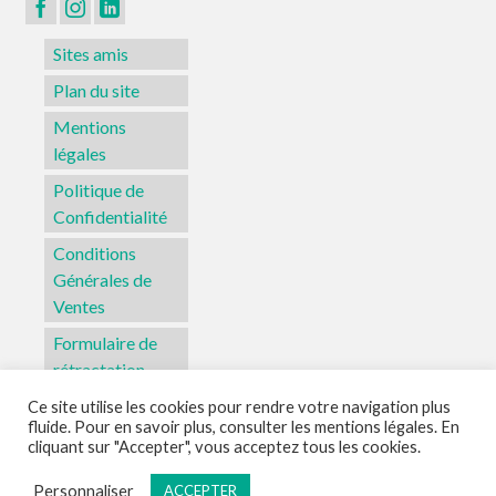
Sites amis
Plan du site
Mentions
légales
Politique de
Confidentialité
Conditions
Générales de
Ventes
Formulaire de
rétractation
Ce site utilise les cookies pour rendre votre navigation plus
fluide. Pour en savoir plus, consulter les mentions légales. En
Sites amis
Plan du site
Mentions légales
Politique de Confidentialité
cliquant sur "Accepter", vous acceptez tous les cookies.
Conditions Générales de Ventes
Formulaire de rétractation
Personnaliser
ACCEPTER