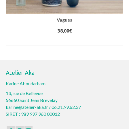
Vagues
38,00
€
AJOUTER AU PANIER
Atelier Aka
Karine Aboudarham
13, rue de Bellevue
56660 Saint Jean Brévelay
karine@atelier-aka.fr /
06.21.99.62.37
SIRET : 989 997 960 00012