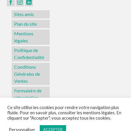
page
du
Sites amis
produit
Plan du site
Mentions
légales
Politique de
Confidentialité
Conditions
Générales de
Ventes
Formulaire de
rétractation
Ce site utilise les cookies pour rendre votre navigation plus
fluide. Pour en savoir plus, consulter les mentions légales. En
Sites amis
Plan du site
Mentions légales
Politique de Confidentialité
cliquant sur "Accepter", vous acceptez tous les cookies.
Conditions Générales de Ventes
Formulaire de rétractation
Personnaliser
ACCEPTER