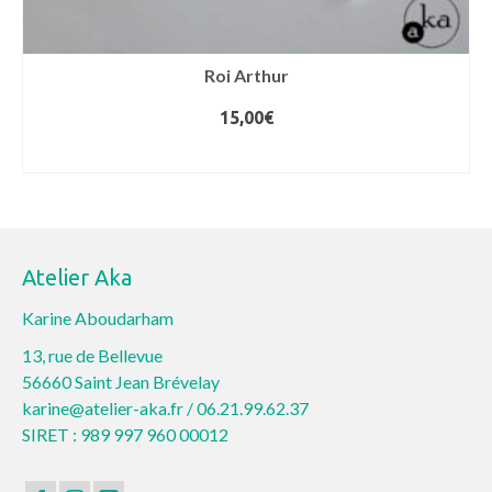
Roi Arthur
15,00
€
CHOIX DES OPTIONS
Ce
produit
a
plusieurs
Atelier Aka
variations.
Les
Karine Aboudarham
options
13, rue de Bellevue
peuvent
56660 Saint Jean Brévelay
être
karine@atelier-aka.fr /
06.21.99.62.37
choisies
SIRET : 989 997 960 00012
sur
la