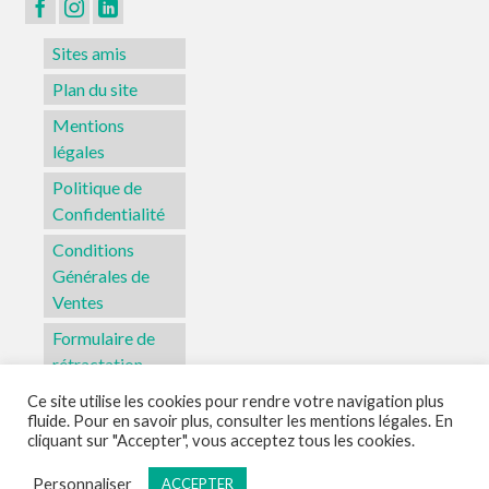
Sites amis
Plan du site
Mentions
légales
Politique de
Confidentialité
Conditions
Générales de
Ventes
Formulaire de
rétractation
Ce site utilise les cookies pour rendre votre navigation plus
fluide. Pour en savoir plus, consulter les mentions légales. En
Sites amis
Plan du site
Mentions légales
Politique de Confidentialité
cliquant sur "Accepter", vous acceptez tous les cookies.
Conditions Générales de Ventes
Formulaire de rétractation
Personnaliser
ACCEPTER