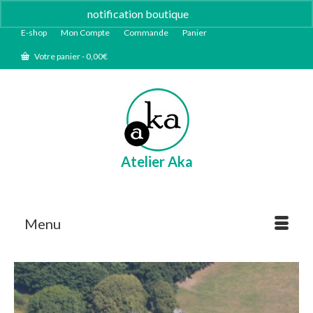
notification boutique
Ignorer
E-shop
Mon Compte
Commande
Panier
Votre panier
-
0,00
€
Atelier Aka
Menu