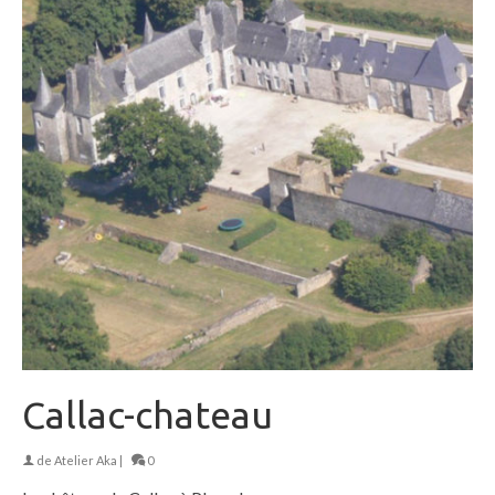
Callac-chateau
de
Atelier Aka
|
0