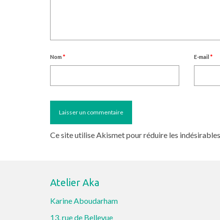
Nom
*
E-mail
*
Ce site utilise Akismet pour réduire les indésirable
Atelier Aka
Karine Aboudarham
13, rue de Bellevue