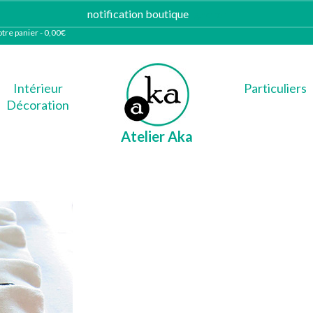
notification boutique
Ignorer
tre panier
-
0,00
€
Intérieur
Particuliers
Décoration
Atelier Aka