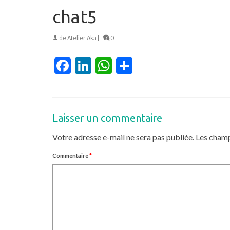
chat5
de
Atelier Aka
|
0
Facebook
LinkedIn
WhatsApp
Partager
Laisser un commentaire
Votre adresse e-mail ne sera pas publiée.
Les champ
Commentaire
*