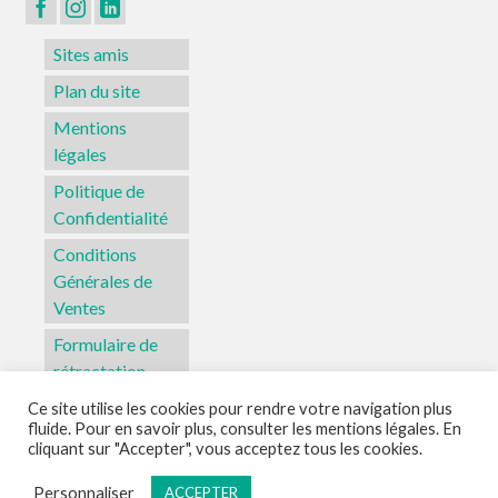
Sites amis
Plan du site
Mentions
légales
Politique de
Confidentialité
Conditions
Générales de
Ventes
Formulaire de
rétractation
Ce site utilise les cookies pour rendre votre navigation plus
fluide. Pour en savoir plus, consulter les mentions légales. En
Sites amis
Plan du site
Mentions légales
Politique de Confidentialité
cliquant sur "Accepter", vous acceptez tous les cookies.
Conditions Générales de Ventes
Formulaire de rétractation
Personnaliser
ACCEPTER