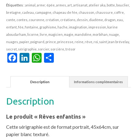
Étiquettes :
animal
,
arme; épée
,
armes
,
art
,
artisanat
,
atelier aka
,
botte
,
bouclier
,
bretagne
,
cadeau
,
campagne
,
chapeau de fée
,
chausson
,
chaussure
,
coffre
,
conte
,
contes
,
couronne
,
création
,
créations
,
dessin
,
diadème
,
dragon
,
eau
,
enfant
,
fée
,
fontaine
,
graphisme
,
hache
,
imagination
,
impression
,
karine
aboudarham
,
licorne
,
livre
,
magicien
,
magie
,
mandoline
,
morbihan
,
nuage
,
nuages
,
papier
,
poignard
,
prince
,
princesse
,
reine
,
rêve
,
roi
,
saint jean brévelay
,
secret
,
sérigraphie
,
sorcier
,
sorcière
,
trésor
Facebook
LinkedIn
WhatsApp
Partager
Description
Informations complémentaires
Description
Le produit « Rêves enfantins »
Cette sérigraphie est de format portrait, 45x64cm, sur
papier blanc texturé.