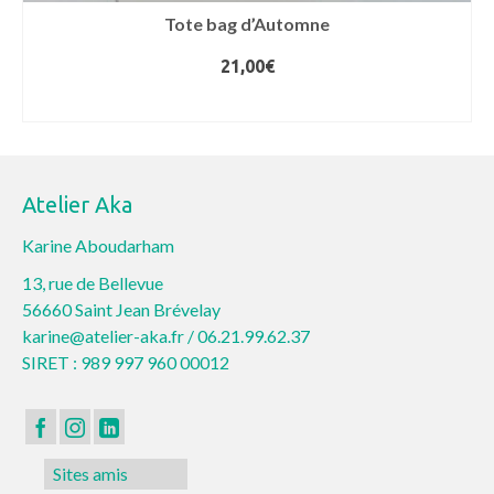
Tote bag d’Automne
21,00
€
CHOIX DES OPTIONS
Ce
produit
a
Atelier Aka
plusieurs
variations.
Karine Aboudarham
Les
13, rue de Bellevue
options
56660 Saint Jean Brévelay
peuvent
karine@atelier-aka.fr /
06.21.99.62.37
être
SIRET : 989 997 960 00012
choisies
sur
la
page
Sites amis
du