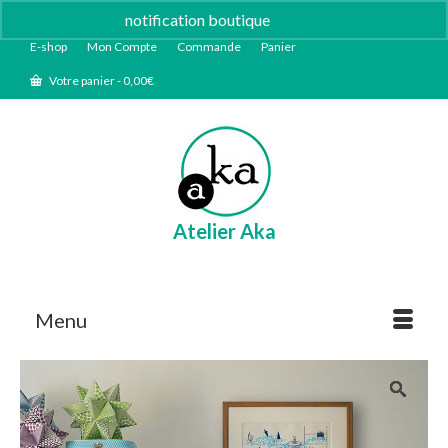
notification boutique
Ignorer
E-shop
Mon Compte
Commande
Panier
Votre panier
-
0,00
€
Atelier Aka
Menu