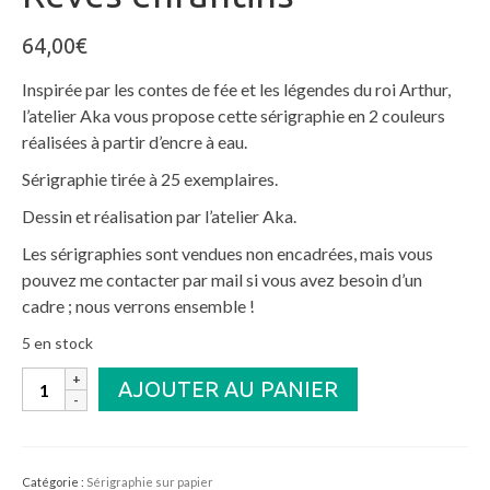
64,00
€
Inspirée par les contes de fée et les légendes du roi Arthur,
l’atelier Aka vous propose cette sérigraphie en 2 couleurs
réalisées à partir d’encre à eau.
Sérigraphie tirée à 25 exemplaires.
Dessin et réalisation par l’atelier Aka.
Les sérigraphies sont vendues non encadrées, mais vous
pouvez me contacter par mail si vous avez besoin d’un
cadre ; nous verrons ensemble !
5 en stock
quantité
AJOUTER AU PANIER
de
Rêves
enfantins
Catégorie :
Sérigraphie sur papier