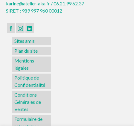
karine@atelier-aka.fr /
06.21.99.62.37
SIRET : 989 997 960 00012
Sites amis
Plan du site
Mentions
légales
Politique de
Confidentialité
Conditions
Générales de
Ventes
Formulaire de
rétractation