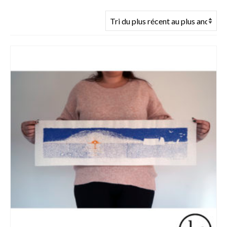
du
plus
récent
au
plus
ancien