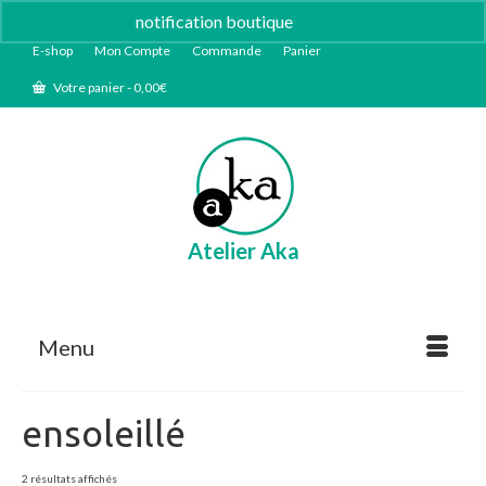
notification boutique
Ignorer
E-shop
Mon Compte
Commande
Panier
Votre panier
-
0,00
€
Atelier Aka
Menu
ensoleillé
Trié
2 résultats affichés