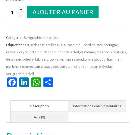
quantité
AJOUTER AU PANIER
de
Coucher
de
Soleil
Catégorie :
Sérigraphie sur papier
sur
Étiquettes :
art
,
artisanat
,
atelier aka
,
aurore
,
bleu
,
bord de mer
,
bretagne
,
la
cadeau
,
cayon
,
côte
,
coucher
,
coucher de soleil
,
crayonné
,
création
,
créations
,
mer
dessin
,
ensoleillé
,
falaise
,
graphisme
,
impression
,
karine aboudarham
,
mer
,
morbihan
,
orange
,
papier
,
paysage
,
poisson
,
reflet
,
saint jean brévelay
,
sérigraphie
,
soleil
Facebook
LinkedIn
WhatsApp
Partager
Description
Informations complémentaires
Avis (0)