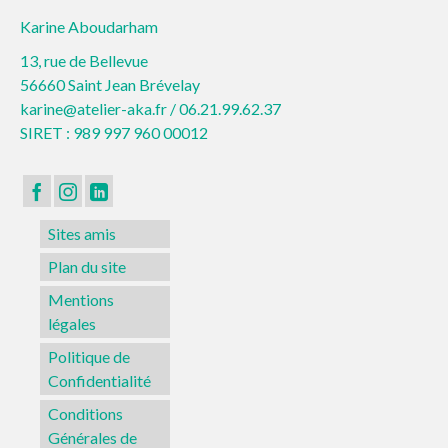
Karine Aboudarham
13, rue de Bellevue
56660 Saint Jean Brévelay
karine@atelier-aka.fr /
06.21.99.62.37
SIRET : 989 997 960 00012
Sites amis
Plan du site
Mentions
légales
Politique de
Confidentialité
Conditions
Générales de