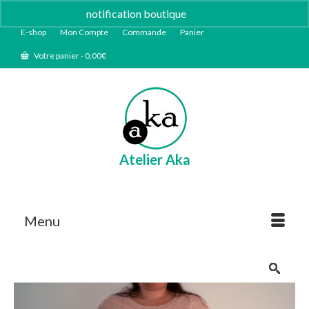
notification boutique
Ignorer
E-shop
Mon Compte
Commande
Panier
Votre panier
-
0,00
€
Atelier Aka
Menu