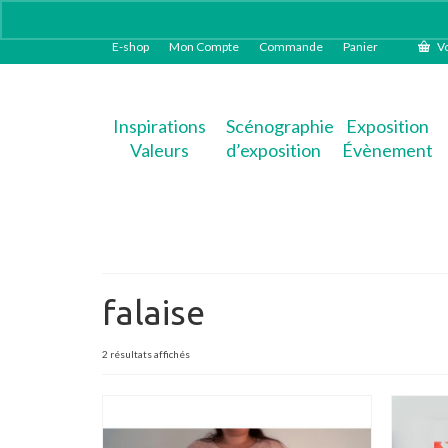
E-shop
Mon Compte
Commande
Panier
Vo
Inspirations
Scénographie
Exposition
Valeurs
d’exposition
Évènement
falaise
Trié
2 résultats affichés
du
plus
récent