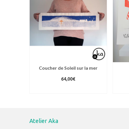
au
plus
ancien
Coucher de Soleil sur la mer
64,00
€
AJOUTER AU PANIER
Atelier Aka