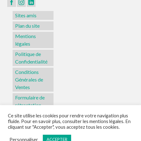
Sites amis
Plan du site
Mentions
légales
Politique de
Confidentialité
Conditions
Générales de
Ventes
Formulaire de
rétractation
Ce site utilise les cookies pour rendre votre navigation plus
fluide. Pour en savoir plus, consulter les mentions légales. En
Sites amis
Plan du site
Mentions légales
Politique de Confidentialité
cliquant sur "Accepter", vous acceptez tous les cookies.
Conditions Générales de Ventes
Formulaire de rétractation
Personnaliser
ACCEPTER