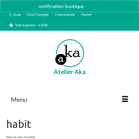
notification boutique
Ignorer
E-shop
Mon Compte
Commande
Panier
Votre panier
-
0,00
€
Atelier Aka
Menu
habit
Voici le seul résultat