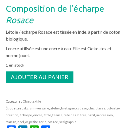
Composition de l’écharpe
Rosace
L’étole / écharpe Rosace est tissée en Inde, à partir de coton
biologique.
L’encre utilisée est une encre à eau. Elle est Oeko-tex et
norme jouet.
1 en stock
quantité
AJOUTER AU PANIER
de
Etole
/
écharpe
Catégorie :
Objet textile
bio
Étiquettes :
aka
,
anniversaire
,
atelier
,
bretagne
,
cadeau
,
chic
,
classe
,
coton bio
,
Rosace
création
,
écharpe
,
encre
,
étole
,
femme
,
fete des mères
,
habit
,
impression
,
maman
,
noel
,
or
,
petite série
,
rosace
,
sérigraphie