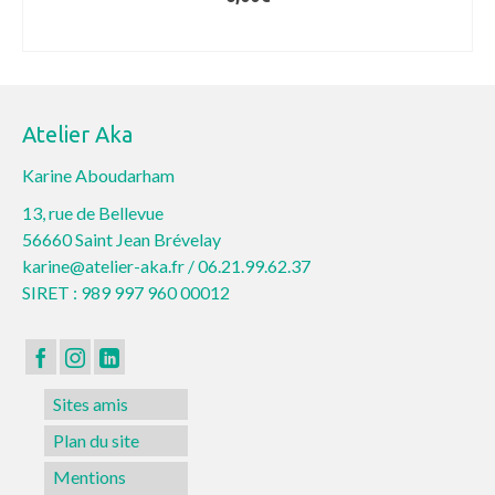
CHOIX DES OPTIONS
Ce
produit
a
Atelier Aka
plusieurs
variations.
Karine Aboudarham
Les
13, rue de Bellevue
options
56660 Saint Jean Brévelay
peuvent
karine@atelier-aka.fr /
06.21.99.62.37
être
SIRET : 989 997 960 00012
choisies
sur
la
page
Sites amis
du
produit
Plan du site
Mentions