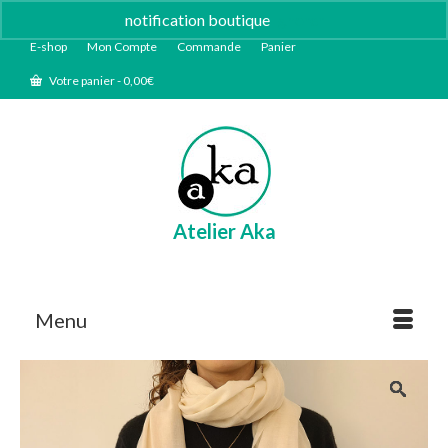
notification boutique
Ignorer
E-shop
Mon Compte
Commande
Panier
Votre panier
-
0,00
€
Atelier Aka
Menu