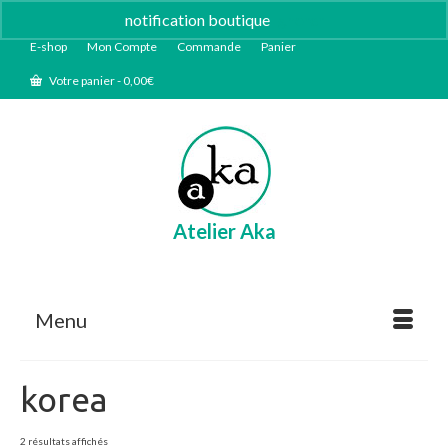
notification boutique
Ignorer
E-shop
Mon Compte
Commande
Panier
Votre panier
-
0,00
€
Atelier Aka
Menu
korea
Trié
2 résultats affichés