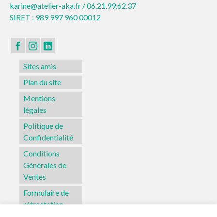
karine@atelier-aka.fr /
06.21.99.62.37
SIRET : 989 997 960 00012
Sites amis
Plan du site
Mentions
légales
Politique de
Confidentialité
Conditions
Générales de
Ventes
Formulaire de
rétractation