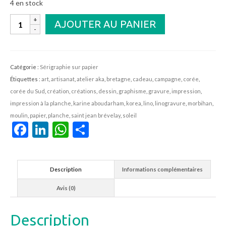
4 en stock
quantité
AJOUTER AU PANIER
de
Moulin
Catégorie :
Sérigraphie sur papier
Étiquettes :
art
,
artisanat
,
atelier aka
,
bretagne
,
cadeau
,
campagne
,
corée
,
corée du Sud
,
création
,
créations
,
dessin
,
graphisme
,
gravure
,
impression
,
impression à la planche
,
karine aboudarham
,
korea
,
lino
,
linogravure
,
morbihan
,
moulin
,
papier
,
planche
,
saint jean brévelay
,
soleil
Facebook
LinkedIn
WhatsApp
Partager
Description
Informations complémentaires
Avis (0)
Description