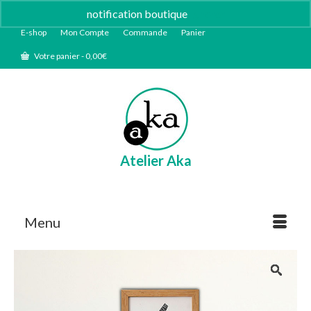
notification boutique
Ignorer
E-shop
Mon Compte
Commande
Panier
Votre panier
-
0,00
€
Atelier Aka
Menu