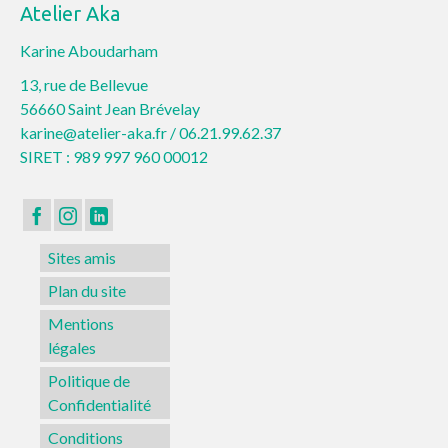
Atelier Aka
Karine Aboudarham
13, rue de Bellevue
56660 Saint Jean Brévelay
karine@atelier-aka.fr /
06.21.99.62.37
SIRET : 989 997 960 00012
Sites amis
Plan du site
Mentions
légales
Politique de
Confidentialité
Conditions