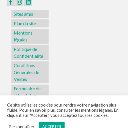
page
du
Sites amis
produit
Plan du site
Mentions
légales
Politique de
Confidentialité
Conditions
Générales de
Ventes
Formulaire de
rétractation
Ce site utilise les cookies pour rendre votre navigation plus
fluide. Pour en savoir plus, consulter les mentions légales. En
Sites amis
Plan du site
Mentions légales
Politique de Confidentialité
cliquant sur "Accepter", vous acceptez tous les cookies.
Conditions Générales de Ventes
Formulaire de rétractation
Personnaliser
ACCEPTER