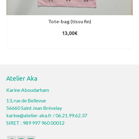
Tote-bag (tissu fin)
13,00
€
CHOIX DES OPTIONS
Ce
produit
a
plusieurs
Atelier Aka
variations.
Les
Karine Aboudarham
options
13, rue de Bellevue
peuvent
56660 Saint Jean Brévelay
être
karine@atelier-aka.fr /
06.21.99.62.37
choisies
SIRET : 989 997 960 00012
sur
la