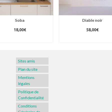
Soba
Diable noir
18,00
€
58,00
€
CHOIX DES OPTIONS
AJOUTER AU PANIER
Ce
produit
a
Sites amis
plusieurs
variations.
Plan du site
Les
Mentions
options
légales
peuvent
Politique de
être
Confidentialité
choisies
sur
Conditions
la
Générales de