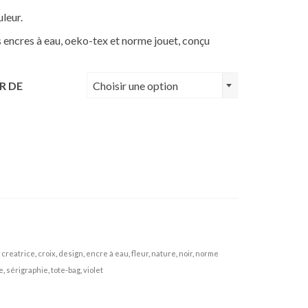
leur.
es encres à eau, oeko-tex et norme jouet, conçu
R DE
Choisir une option
,
creatrice
,
croix
,
design
,
encre à eau
,
fleur
,
nature
,
noir
,
norme
e
,
sérigraphie
,
tote-bag
,
violet