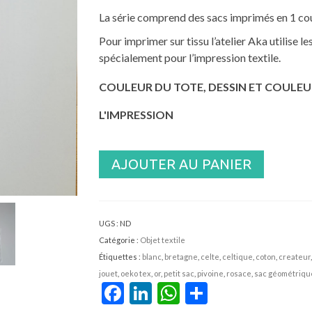
La série comprend des sacs imprimés en 1 cou
Pour imprimer sur tissu l’atelier Aka utilise l
spécialement pour l’impression textile.
COULEUR DU TOTE, DESSIN ET COULEU
L'IMPRESSION
AJOUTER AU PANIER
UGS :
ND
Catégorie :
Objet textile
Étiquettes :
blanc
,
bretagne
,
celte
,
celtique
,
coton
,
createur
jouet
,
oeko tex
,
or
,
petit sac
,
pivoine
,
rosace
,
sac géométriqu
Facebook
LinkedIn
WhatsApp
Partager