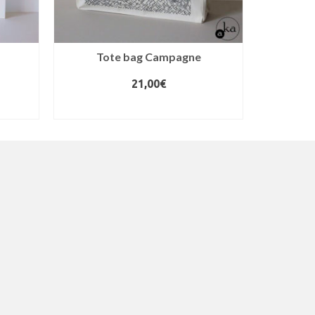
Tote bag Campagne
21,00
€
AJOUTER AU PANIER
AJ