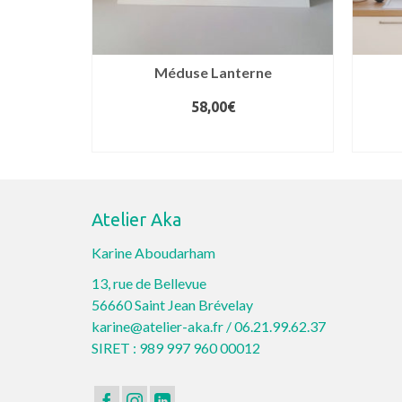
Méduse Lanterne
58,00
€
ONS
AJOUTER AU PANIER
Atelier Aka
rs
ns.
Karine Aboudarham
13, rue de Bellevue
56660 Saint Jean Brévelay
t
karine@atelier-aka.fr /
06.21.99.62.37
SIRET : 989 997 960 00012
s