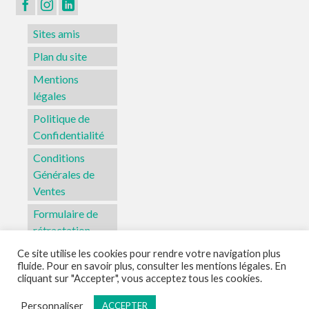
Sites amis
Plan du site
Mentions
légales
Politique de
Confidentialité
Conditions
Générales de
Ventes
Formulaire de
rétractation
Ce site utilise les cookies pour rendre votre navigation plus
fluide. Pour en savoir plus, consulter les mentions légales. En
Sites amis
Plan du site
Mentions légales
Politique de Confidentialité
cliquant sur "Accepter", vous acceptez tous les cookies.
Conditions Générales de Ventes
Formulaire de rétractation
Personnaliser
ACCEPTER