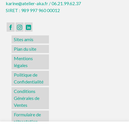
karine@atelier-aka.fr /
06.21.99.62.37
SIRET : 989 997 960 00012
Sites amis
Plan du site
Mentions
légales
Politique de
Confidentialité
Conditions
Générales de
Ventes
Formulaire de
rétractation