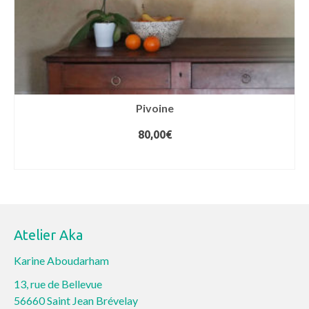
page
du
produit
Pivoine
80,00
€
AJOUTER AU PANIER
Atelier Aka
Karine Aboudarham
13, rue de Bellevue
56660 Saint Jean Brévelay