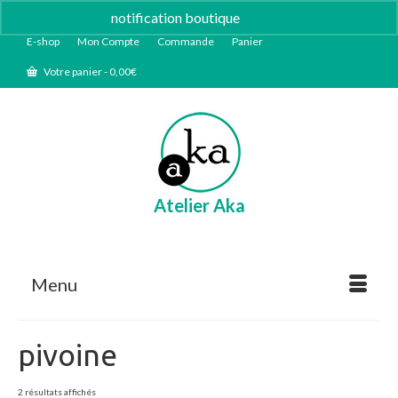
notification boutique
Ignorer
E-shop
Mon Compte
Commande
Panier
Votre panier
-
0,00
€
Atelier Aka
Menu
pivoine
Trié
2 résultats affichés