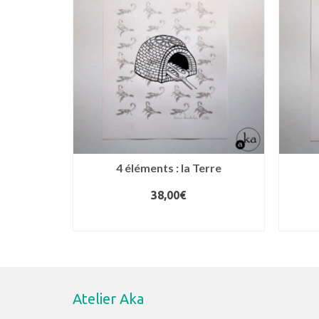
au
plus
ancien
4 éléments : la Terre
38,00
€
AJOUTER AU PANIER
Atelier Aka