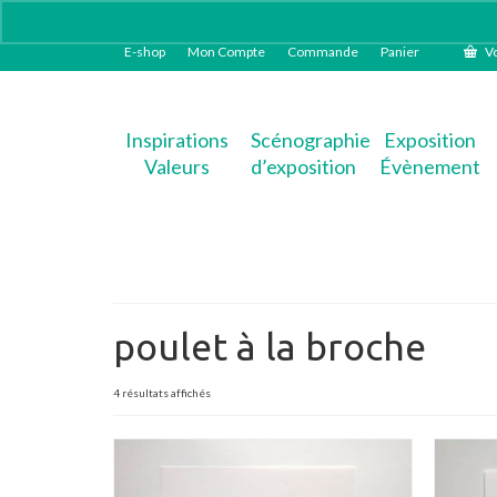
E-shop
Mon Compte
Commande
Panier
Vo
Inspirations
Scénographie
Exposition
Valeurs
d’exposition
Évènement
poulet à la broche
Trié
4 résultats affichés
du
plus
récent