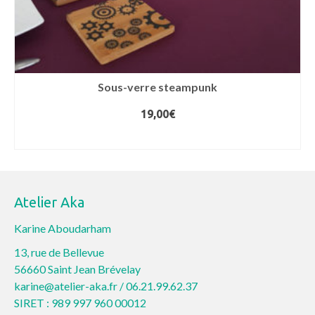
Sous-verre steampunk
19,00
€
CHOIX DES OPTIONS
Ce
produit
a
Atelier Aka
plusieurs
variations.
Karine Aboudarham
Les
13, rue de Bellevue
options
56660 Saint Jean Brévelay
peuvent
karine@atelier-aka.fr /
06.21.99.62.37
être
SIRET : 989 997 960 00012
choisies