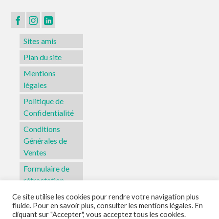
sur
la
page
Sites amis
du
produit
Plan du site
Mentions
légales
Politique de
Confidentialité
Conditions
Générales de
Ventes
Formulaire de
rétractation
Ce site utilise les cookies pour rendre votre navigation plus
fluide. Pour en savoir plus, consulter les mentions légales. En
Sites amis
Plan du site
Mentions légales
Politique de Confidentialité
cliquant sur "Accepter", vous acceptez tous les cookies.