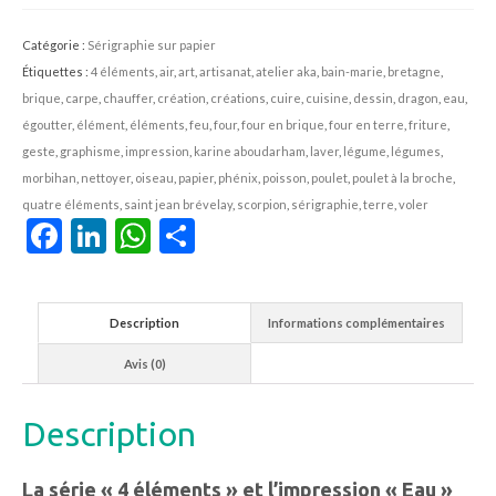
éléments
:
Catégorie :
Sérigraphie sur papier
l'Eau
Étiquettes :
4 éléments
,
air
,
art
,
artisanat
,
atelier aka
,
bain-marie
,
bretagne
,
brique
,
carpe
,
chauffer
,
création
,
créations
,
cuire
,
cuisine
,
dessin
,
dragon
,
eau
,
égoutter
,
élément
,
éléments
,
feu
,
four
,
four en brique
,
four en terre
,
friture
,
geste
,
graphisme
,
impression
,
karine aboudarham
,
laver
,
légume
,
légumes
,
morbihan
,
nettoyer
,
oiseau
,
papier
,
phénix
,
poisson
,
poulet
,
poulet à la broche
,
quatre éléments
,
saint jean brévelay
,
scorpion
,
sérigraphie
,
terre
,
voler
Facebook
LinkedIn
WhatsApp
Partager
Description
Informations complémentaires
Avis (0)
Description
La série « 4 éléments » et l’impression « Eau »