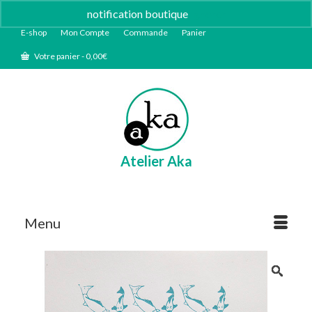
notification boutique
Ignorer
E-shop
Mon Compte
Commande
Panier
Votre panier
-
0,00
€
Atelier Aka
Menu