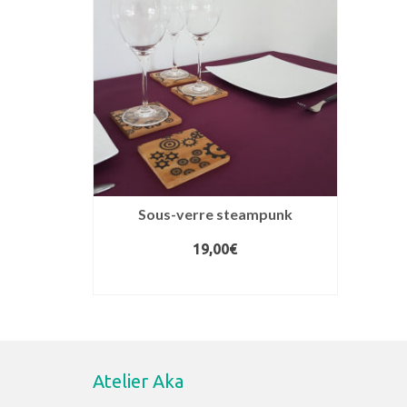
Sous-verre steampunk
19,00
€
CHOIX DES OPTIONS
Ce
produit
a
plusieurs
Atelier Aka
variations.