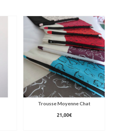
Trousse Moyenne Chat
21,00
€
CHOIX DES OPTIONS
CH
Ce