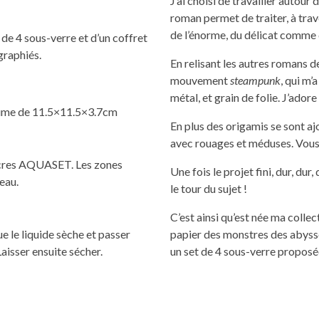
J’ai choisi de travailler autour 
roman permet de traiter, à tra
de l’énorme, du délicat comme
de 4 sous-verre et d’un coffret
graphiés.
En relisant les autres romans d
mouvement
steampunk
, qui m’
métal, et grain de folie. J’adore 
olume de 11.5×11.5×3.7cm
En plus des origamis se sont aj
avec rouages et méduses. Vous
 encres AQUASET. Les zones
Une fois le projet fini, dur, dur
’eau.
le tour du sujet !
C’est ainsi qu’est née ma colle
ue le liquide sèche et passer
papier des monstres des abysse
aisser ensuite sécher.
un set de 4 sous-verre proposée