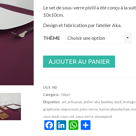
Le set de sous-verre pistil a été conçu à la s
10x10cm.
Design et fabrication par l’atelier Aka.
THÈME
Choisir une option
AJOUTER AU PANIER
UGS :
ND
Catégorie :
Objet
Étiquettes :
art
,
artisanat
,
atelier aka
,
bambou
,
bock
,
bretagn
graphisme
,
impression
,
jules verne
,
karine aboudarham
,
mo
sous-bock
,
sous-set
,
sous-verre
,
steampunk
Facebook
LinkedIn
WhatsApp
Partager