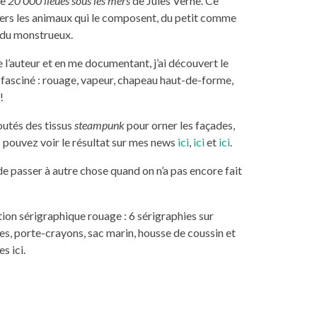
de
20 000 lieues sous les mers
de Jules Verne. Ce
vers les animaux qui le composent, du petit comme
 du monstrueux.
e l’auteur et en me documentant, j’ai découvert le
a fasciné : rouage, vapeur, chapeau haut-de-forme,
!
outés des tissus
steampunk
pour orner les façades,
 pouvez voir le résultat sur mes news
ici
,
ici
et
ici
.
, de passer à autre chose quand on n’a pas encore fait
ction sérigraphique rouage : 6 sérigraphies sur
s, porte-crayons, sac marin, housse de coussin et
s ici.