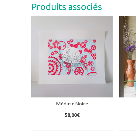
Produits associés
Méduse Noire
58,00
€
IER
AJOUTER AU PANIER