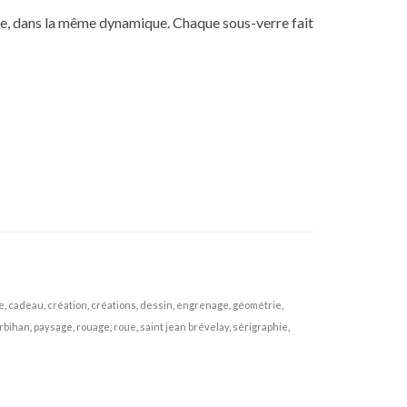
uite, dans la même dynamique. Chaque sous-verre fait
e
,
cadeau
,
création
,
créations
,
dessin
,
engrenage
,
géométrie
,
rbihan
,
paysage
,
rouage
,
roue
,
saint jean brévelay
,
sérigraphie
,