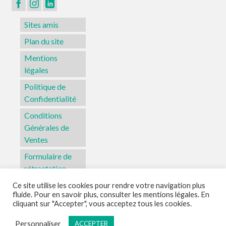
page
du
Sites amis
produit
Plan du site
Mentions
légales
Politique de
Confidentialité
Conditions
Générales de
Ventes
Formulaire de
rétractation
Ce site utilise les cookies pour rendre votre navigation plus
fluide. Pour en savoir plus, consulter les mentions légales. En
Sites amis
Plan du site
Mentions légales
Politique de Confidentialité
cliquant sur "Accepter", vous acceptez tous les cookies.
Conditions Générales de Ventes
Formulaire de rétractation
Personnaliser
ACCEPTER