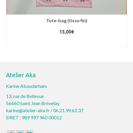
Tote-bag (tissu fin)
13,00
€
CHOIX DES OPTIONS
Ce
produit
a
plusieurs
Atelier Aka
variations.
Les
Karine Aboudarham
options
13, rue de Bellevue
peuvent
56660 Saint Jean Brévelay
être
karine@atelier-aka.fr /
06.21.99.62.37
choisies
SIRET : 989 997 960 00012
sur
la