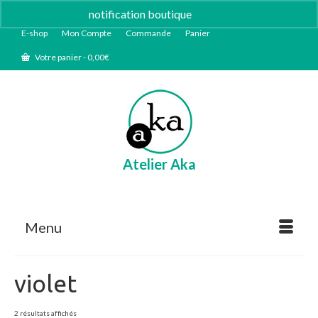
notification boutique
Ignorer
E-shop
Mon Compte
Commande
Panier
Votre panier
-
0,00
€
Atelier Aka
Menu
violet
Trié
2 résultats affichés