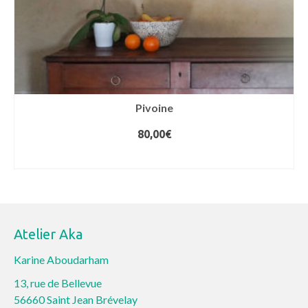
page
du
produit
Pivoine
80,00
€
AJOUTER AU PANIER
Atelier Aka
Karine Aboudarham
13, rue de Bellevue
56660 Saint Jean Brévelay