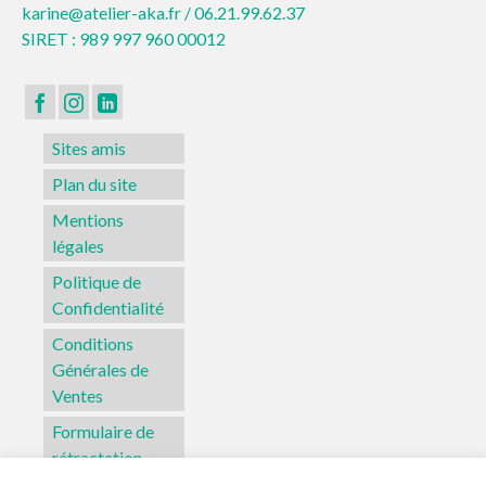
karine@atelier-aka.fr /
06.21.99.62.37
SIRET : 989 997 960 00012
Sites amis
Plan du site
Mentions
légales
Politique de
Confidentialité
Conditions
Générales de
Ventes
Formulaire de
rétractation