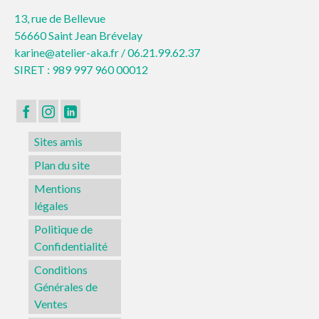
13, rue de Bellevue
56660 Saint Jean Brévelay
karine@atelier-aka.fr /
06.21.99.62.37
SIRET : 989 997 960 00012
Sites amis
Plan du site
Mentions
légales
Politique de
Confidentialité
Conditions
Générales de
Ventes