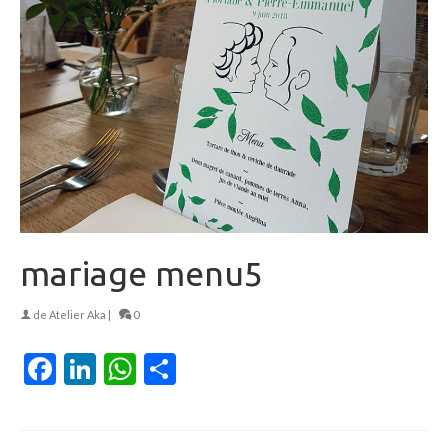
mariage menu5
de
Atelier Aka
|
0
Facebook
LinkedIn
WhatsApp
Partager