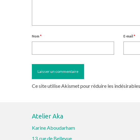
Nom
*
E-mail
*
Ce site utilise Akismet pour réduire les indésirable
Atelier Aka
Karine Aboudarham
13, rue de Bellevue