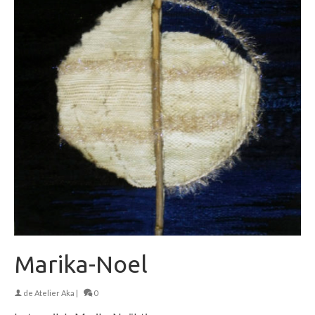
Marika-Noel
de
Atelier Aka
|
0