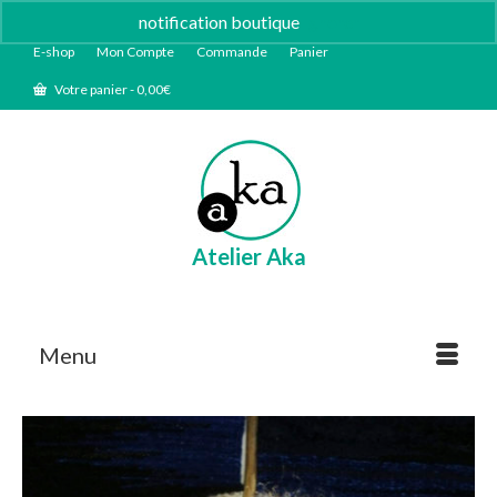
notification boutique
Ignorer
E-shop
Mon Compte
Commande
Panier
Votre panier
-
0,00
€
Atelier Aka
Menu