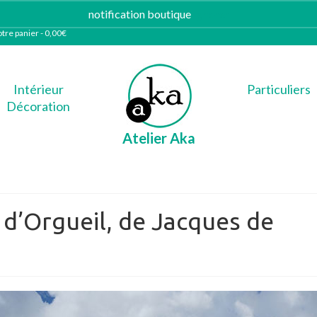
notification boutique
Ignorer
tre panier
-
0,00
€
Intérieur
Particuliers
Décoration
Atelier Aka
 d’Orgueil, de Jacques de