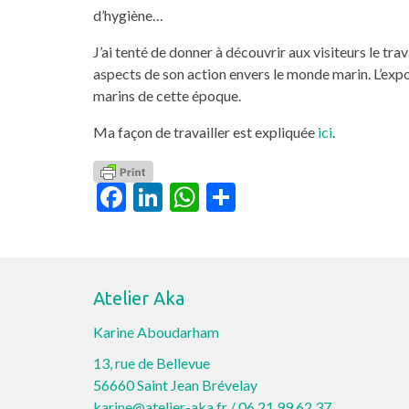
d’hygiène…
J’ai tenté de donner à découvrir aux visiteurs le tr
aspects de son action envers le monde marin. L’expo
marins de cette époque.
Ma façon de travailler est expliquée
ici
.
Facebook
LinkedIn
WhatsApp
Partager
Atelier Aka
Karine Aboudarham
13, rue de Bellevue
56660 Saint Jean Brévelay
karine@atelier-aka.fr /
06.21.99.62.37